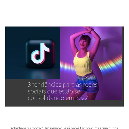
“Adapte-se ou morra.” Um jargão que já não é tão novo, mas que nunca