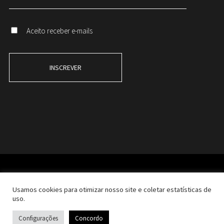
Aceito receber e-mails
© Blackmind Agency | All Rights Reserved.
Usamos cookies para otimizar nosso site e coletar estatísticas de
uso.
Política de Privacidade
Configurações
Concordo